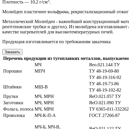
3
Плотность — 10,2 г/см
.
Молибден пластичнее вольфрама, рекристализационный отжиг 
Металлический Молибден - важнейший конструкционный матер
рентгеновские трубки и других). Из молибдена изготавливают 
качестве нагревателей для высокотемпературных печей.
Продукция изготавливается по требованиям заказчика
Заказать
Перечень продукции из тугоплавких металлов, выпускае
МЧ
Яео.021.144 ТУ
Порошки
МПЧ
ТУ 48-19-69-80
ТУ 48-19-316-92
ТУ 48-19-73-86
Штабики
МШ-В
ТУ 48-19-102-82
Прутки
МЧ, МРН
ЯеО.021.057 ТУ
Заготовки
МЧ, МРН
ЯеО.021.090 ТУ
Фольга, полоса
МЧ, МРН
ТУ 6365-011-332262
Проволока
МЧ-К-П-А
ГОСТ 27266-87
МЧ-Б, МЧ-В,
ЯеО.021.122 ТУ