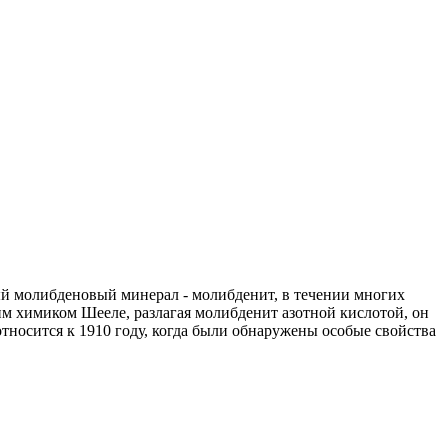
ый молибденовый минерал - молибденит, в течении многих
им химиком Шееле, разлагая молибденит азотной кислотой, он
носится к 1910 году, когда были обнаружены особые свойства